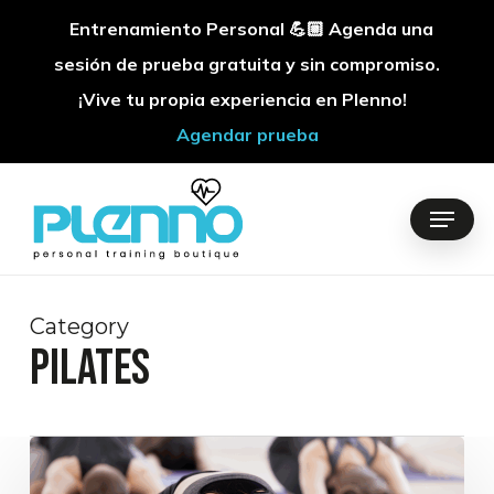
Entrenamiento Personal 💪🏼 Agenda una
sesión de prueba gratuita y sin compromiso.
¡Vive tu propia experiencia en Plenno!
Agendar prueba
Skip
to
Menu
main
content
Category
Pilates
Pilates
e