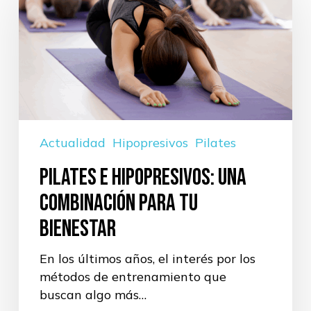
Hipopresivos:
una
combinación
para
tu
bienestar
Actualidad
Hipopresivos
Pilates
Pilates e Hipopresivos: una
combinación para tu
bienestar
En los últimos años, el interés por los
métodos de entrenamiento que
buscan algo más…