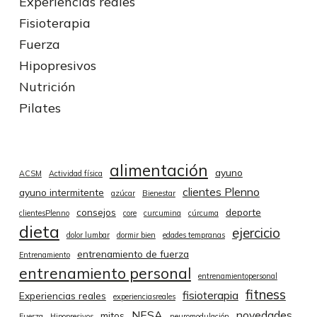
Experiencias reales
Fisioterapia
Fuerza
Hipopresivos
Nutrición
Pilates
alimentación
ayuno
ACSM
Actividad física
clientes Plenno
ayuno intermitente
azúcar
Bienestar
consejos
deporte
clientesPlenno
core
curcumina
cúrcuma
dieta
ejercicio
dolor lumbar
dormir bien
edades tempranas
entrenamiento de fuerza
Entrenamiento
entrenamiento personal
entrenamientopersonal
fitness
fisioterapia
Experiencias reales
experienciasreales
NESA
novedades
mitos
Fuerza
Hipopresivos
neuromodulación